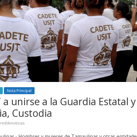
Nota Principal
 a unirse a la Guardia Estatal 
ia, Custodia
reddenoticias
aulipas.- Hombres y mujeres de Tamaulipas y otras entidades