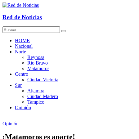
Saltar
al
contenido
Red de Noticias
HOME
Nacional
Norte
Reynosa
Río Bravo
Matamoros
Centro
Ciudad Victoria
Sur
Altamira
Ciudad Madero
Tampico
Opinión
Opinión
¡Matamoros es aparte!