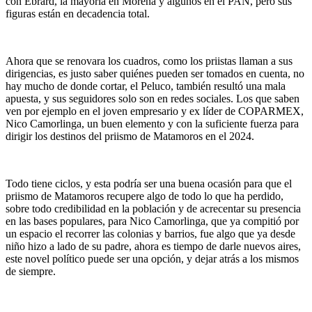
con Ebrard, la mayoría en Morena y algunos en el PAN, pero sus
figuras están en decadencia total.
Ahora que se renovara los cuadros, como los priistas llaman a sus
dirigencias, es justo saber quiénes pueden ser tomados en cuenta, no
hay mucho de donde cortar, el Peluco, también resultó una mala
apuesta, y sus seguidores solo son en redes sociales. Los que saben
ven por ejemplo en el joven empresario y ex líder de COPARMEX,
Nico Camorlinga, un buen elemento y con la suficiente fuerza para
dirigir los destinos del priismo de Matamoros en el 2024.
Todo tiene ciclos, y esta podría ser una buena ocasión para que el
priismo de Matamoros recupere algo de todo lo que ha perdido,
sobre todo credibilidad en la población y de acrecentar su presencia
en las bases populares, para Nico Camorlinga, que ya compitió por
un espacio el recorrer las colonias y barrios, fue algo que ya desde
niño hizo a lado de su padre, ahora es tiempo de darle nuevos aires,
este novel político puede ser una opción, y dejar atrás a los mismos
de siempre.