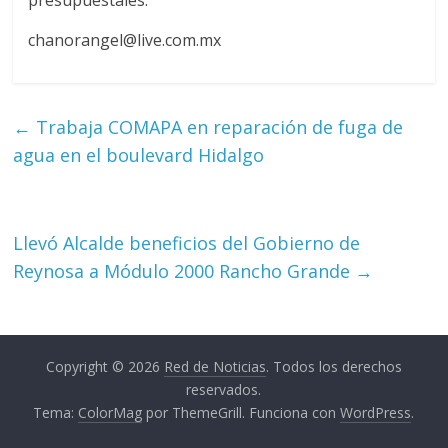
presupuestales.
chanorangel@live.com.mx
←
Trabaja COMAPA en reparación de fuga de
agua en el boulevard Hidalgo
Llevó Alcalde beneficios del Gobierno de
Reynosa a Módulo 2000 Rancho Grande
→
Copyright © 2026
Red de Noticias
. Todos los derechos
reservados.
Tema:
ColorMag
por ThemeGrill. Funciona con
WordPress
.