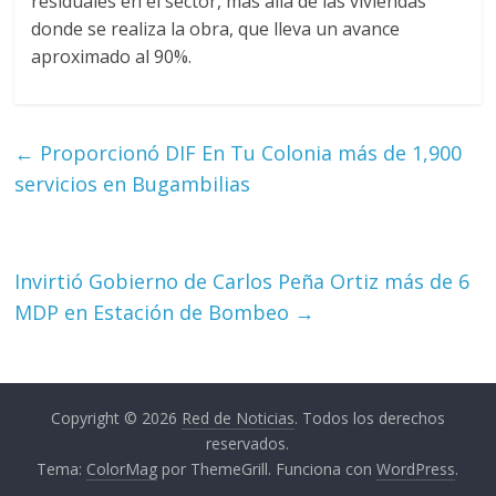
residuales en el sector, más allá de las viviendas
donde se realiza la obra, que lleva un avance
aproximado al 90%.
←
Proporcionó DIF En Tu Colonia más de 1,900
servicios en Bugambilias
Invirtió Gobierno de Carlos Peña Ortiz más de 6
MDP en Estación de Bombeo
→
Copyright © 2026
Red de Noticias
. Todos los derechos
reservados.
Tema:
ColorMag
por ThemeGrill. Funciona con
WordPress
.