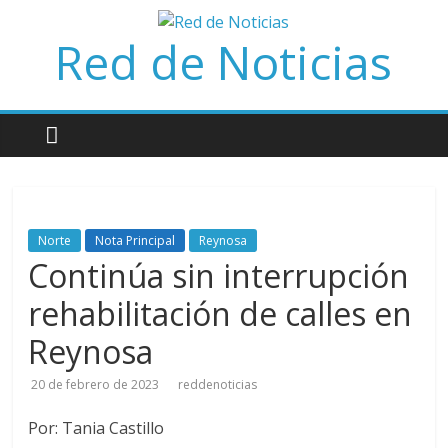
Saltar
al
Red de Noticias
contenido
Norte
Nota Principal
Reynosa
Continúa sin interrupción
rehabilitación de calles en
Reynosa
20 de febrero de 2023
reddenoticias
Por: Tania Castillo