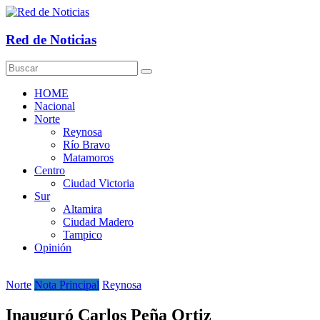
Saltar
al
contenido
Red de Noticias
HOME
Nacional
Norte
Reynosa
Río Bravo
Matamoros
Centro
Ciudad Victoria
Sur
Altamira
Ciudad Madero
Tampico
Opinión
Norte
Nota Principal
Reynosa
Inauguró Carlos Peña Ortiz