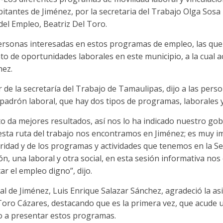
itantes de Jiménez, por la secretaria del Trabajo Olga Sosa R
 del Empleo, Beatriz Del Toro.
rsonas interesadas en estos programas de empleo, las que a
o de oportunidades laborales en este municipio, a la cual ac
hez.
ar de la secretaría del Trabajo de Tamaulipas, dijo a las per
padrón laboral, que hay dos tipos de programas, laborales y
to da mejores resultados, así nos lo ha indicado nuestro g
 esta ruta del trabajo nos encontramos en Jiménez; es muy 
ridad y de los programas y actividades que tenemos en la Se
ón, una laboral y otra social, en esta sesión informativa no
r el empleo digno”, dijo.
al de Jiménez, Luis Enrique Salazar Sánchez, agradeció la as
 Toro Cázares, destacando que es la primera vez, que acude un
jo a presentar estos programas.