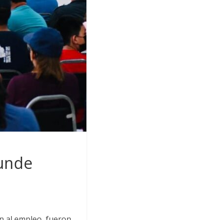
funde
ón al empleo, fueron