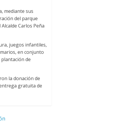
a, mediante sus
uración del parque
 Alcalde Carlos Peña
ra, juegos infantiles,
imarios, en conjunto
a plantación de
aron la donación de
entrega gratuita de
ón