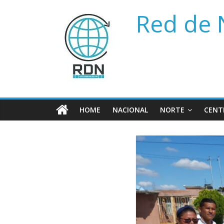
Saltar
Red de 
al
contenido
HOME
NACIONAL
NORTE
CENT