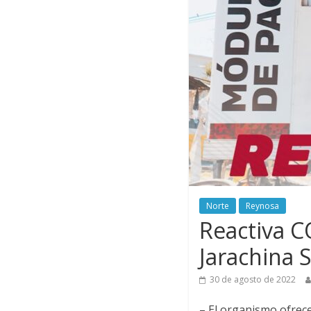
Norte
Reynosa
Reactiva 
Jarachina 
30 de agosto de 2022
– El organismo ofrece