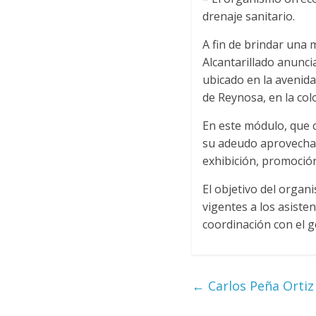
drenaje sanitario.
A fin de brindar una 
Alcantarillado anunc
ubicado en la avenid
de Reynosa, en la col
En este módulo, que c
su adeudo aprovechan
exhibición, promoción
El objetivo del organ
vigentes a los asiste
coordinación con el 
←
Carlos Peña Ortiz