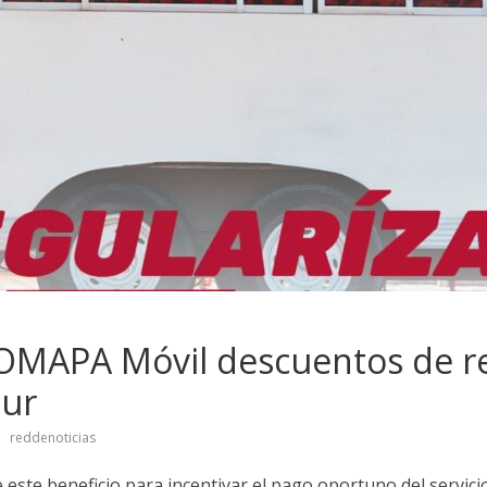
COMAPA Móvil descuentos de r
Sur
reddenoticias
 este beneficio para incentivar el pago oportuno del servici