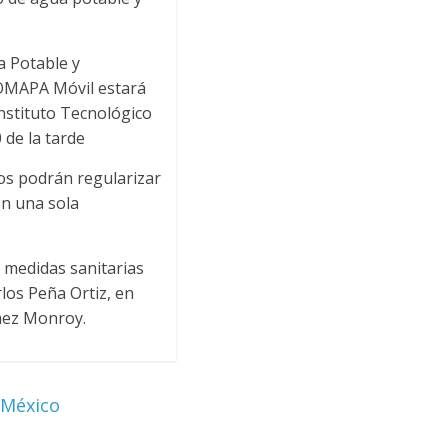
a Potable y
COMAPA Móvil estará
nstituto Tecnológico
 de la tarde
ios podrán regularizar
n una sola
s medidas sanitarias
rlos Peña Ortiz, en
ómez Monroy.
 México