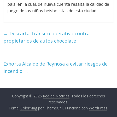
país, en la cual, de nueva cuenta resalta la calidad de
juego de los niños beisbolistas de esta ciudad.
←
Descarta Tránsito operativo contra
propietarios de autos chocolate
Exhorta Alcalde de Reynosa a evitar riesgos de
incendio
→
Copyright © 2026
Red de Noticias
. Todos los derechos
reservados.
Tema:
ColorMag
por ThemeGrill. Funciona con
WordPress
.