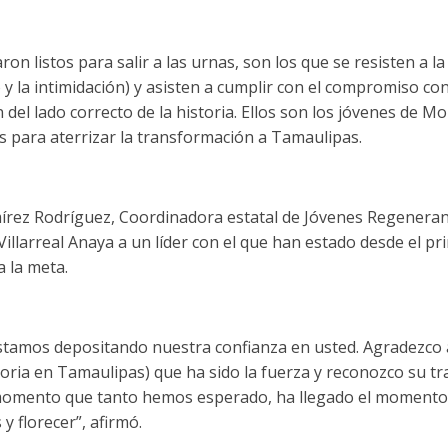
raron listos para salir a las urnas, son los que se resisten a l
 y la intimidación) y asisten a cumplir con el compromiso co
del lado correcto de la historia. Ellos son los jóvenes de M
os para aterrizar la transformación a Tamaulipas.
amírez Rodríguez, Coordinadora estatal de Jóvenes Regenera
illarreal Anaya a un líder con el que han estado desde el pri
a la meta.
stamos depositando nuestra confianza en usted. Agradezco a
oria en Tamaulipas) que ha sido la fuerza y reconozco su t
momento que tanto hemos esperado, ha llegado el momento d
y florecer”, afirmó.