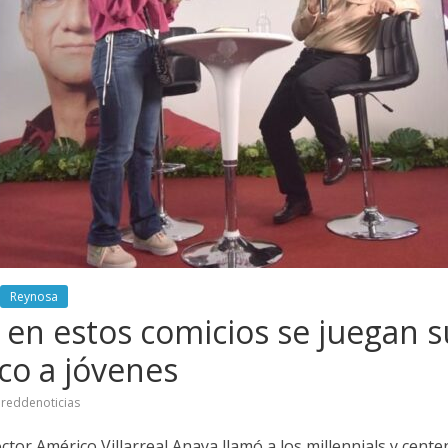
Reynosa
, en estos comicios se juegan s
co a jóvenes
reddenoticias
or Américo Villarreal Anaya llamó a los millennials y centenn