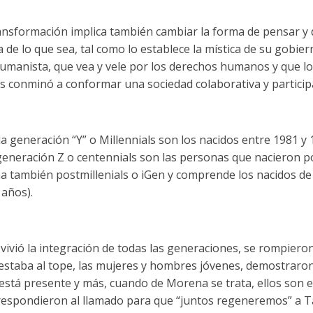
nsformación implica también cambiar la forma de pensar y de
a de lo que sea, tal como lo establece la mística de su gobi
manista, que vea y vele por los derechos humanos y que lo
los conminó a conformar una sociedad colaborativa y participa
 generación “Y” o Millennials son los nacidos entre 1981 y 
 generación Z o centennials son las personas que nacieron po
ma también postmillenials o iGen y comprende los nacidos de
 años).
vivió la integración de todas las generaciones, se rompiero
estaba al tope, las mujeres y hombres jóvenes, demostraron 
 está presente y más, cuando de Morena se trata, ellos son el
e respondieron al llamado para que “juntos regeneremos” a 