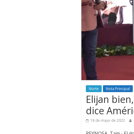
Norte
Nota Principal
Elijan bien
dice Améri
18 de mayo de 2022
REYNOSA, Tam.- El doct