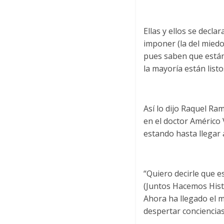
Ellas y ellos se decla
imponer (la del miedo
pues saben que están 
la mayoría están list
Así lo dijo Raquel R
en el doctor Américo V
estando hasta llegar 
“Quiero decirle que e
(Juntos Hacemos Hist
Ahora ha llegado el 
despertar conciencias 