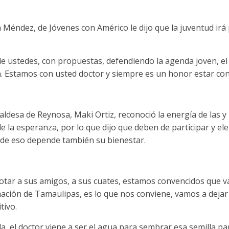
a Méndez, de Jóvenes con Américo le dijo que la juventud irá
e ustedes, con propuestas, defendiendo la agenda joven, el
. Estamos con usted doctor y siempre es un honor estar con 
caldesa de Reynosa, Maki Ortiz, reconoció la energía de las y 
de la esperanza, por lo que dijo que deben de participar y el
de eso depende también su bienestar.
 votar a sus amigos, a sus cuates, estamos convencidos que 
ación de Tamaulipas, es lo que nos conviene, vamos a dejar 
tivo.
a, el doctor viene a ser el agua para sembrar esa semilla par