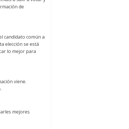
formación de
 el candidato común a
ta elección se está
car lo mejor para
mación viene.
.
darles mejores