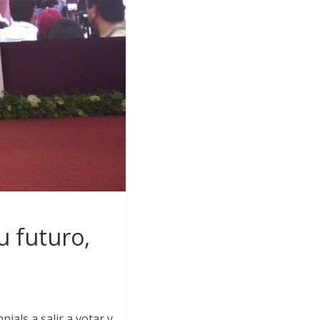
u futuro,
ials a salir a votar y