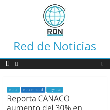
Saltar
al
contenido
Red de Noticias
Norte
Nota Principal
Reynosa
Reporta CANACO
aumento del 30% en