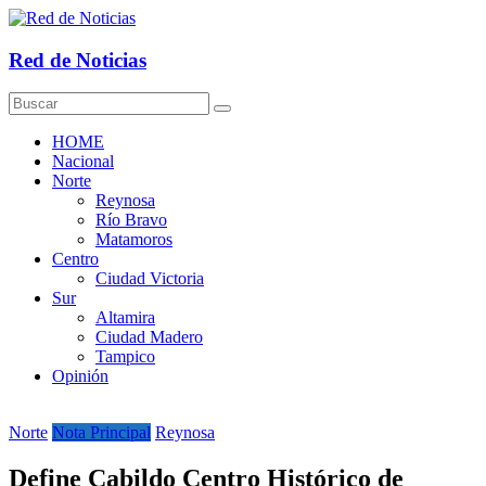
Saltar
al
contenido
Red de Noticias
HOME
Nacional
Norte
Reynosa
Río Bravo
Matamoros
Centro
Ciudad Victoria
Sur
Altamira
Ciudad Madero
Tampico
Opinión
Norte
Nota Principal
Reynosa
Define Cabildo Centro Histórico de