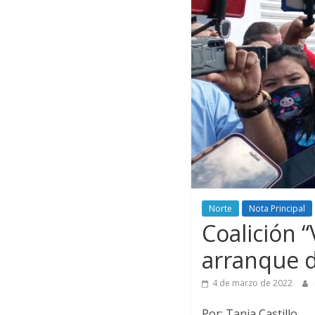
Norte
Nota Principal
Coalición 
arranque 
4 de marzo de 2022
Por: Tania Castillo