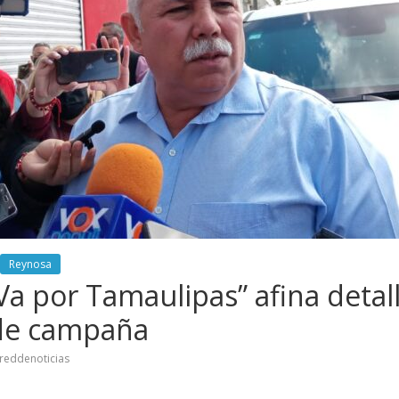
Reynosa
“Va por Tamaulipas” afina detal
de campaña
reddenoticias