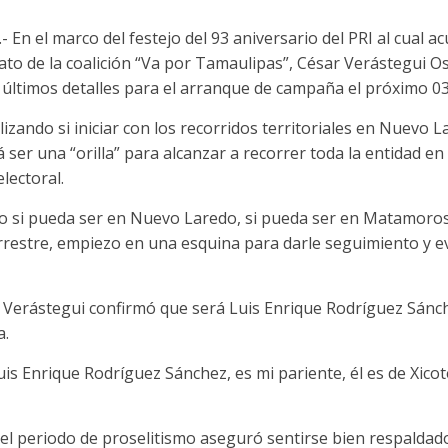
En el marco del festejo del 93 aniversario del PRI al cual ac
dato de la coalición “Va por Tamaulipas”, César Verástegui O
 últimos detalles para el arranque de campaña el próximo 03 
izando si iniciar con los recorridos territoriales en Nuevo
ser una “orilla” para alcanzar a recorrer toda la entidad en 
lectoral.
o si pueda ser en Nuevo Laredo, si pueda ser en Matamoros
errestre, empiezo en una esquina para darle seguimiento y e
” Verástegui confirmó que será Luis Enrique Rodríguez Sánc
a.
s Enrique Rodríguez Sánchez, es mi pariente, él es de Xico
r el periodo de proselitismo aseguró sentirse bien respaldado 