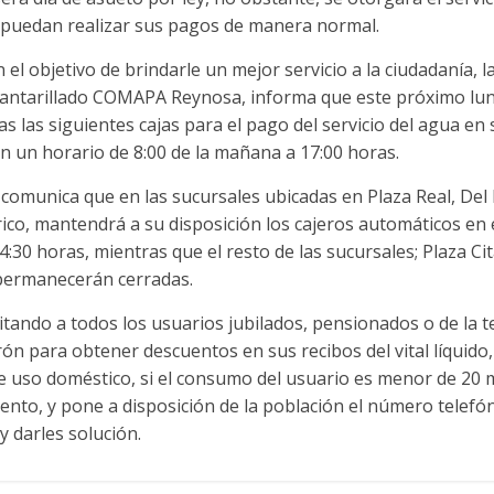
puedan realizar sus pagos de manera normal.
l objetivo de brindarle un mejor servicio a la ciudadanía, 
cantarillado COMAPA Reynosa, informa que este próximo lun
 las siguientes cajas para el pago del servicio del agua en 
en un horario de 8:00 de la mañana a 17:00 horas.
 comunica que en las sucursales ubicadas en Plaza Real, Del 
ico, mantendrá a su disposición los cajeros automáticos en 
4:30 horas, mientras que el resto de las sucursales; Plaza Ci
permanecerán cerradas.
ando a todos los usuarios jubilados, pensionados o de la t
rón para obtener descuentos en sus recibos del vital líquido
e uso doméstico, si el consumo del usuario es menor de 20 
ciento, y pone a disposición de la población el número telefó
y darles solución.