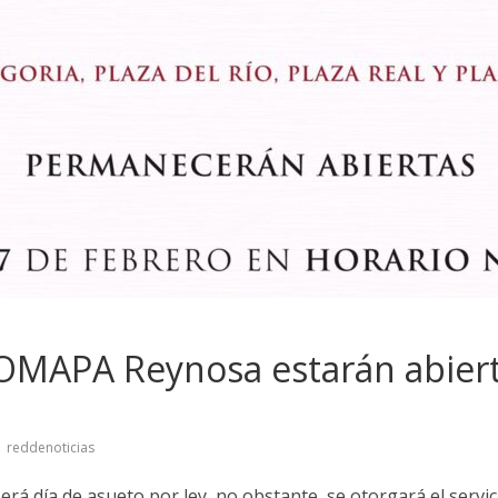
OMAPA Reynosa estarán abiert
reddenoticias
erá día de asueto por ley, no obstante, se otorgará el servic