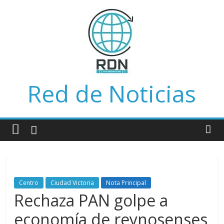
Saltar
al
contenido
Red de Noticias
Centro
Ciudad Victoria
Nota Principal
Rechaza PAN golpe a
economía de reynosenses