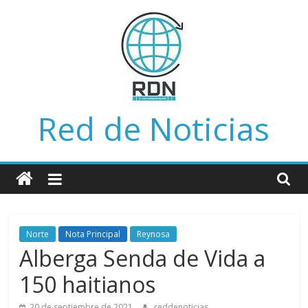
Saltar
al
contenido
Red de Noticias
Norte
Nota Principal
Reynosa
Alberga Senda de Vida a
150 haitianos
20 de septiembre de 2021
reddenoticias