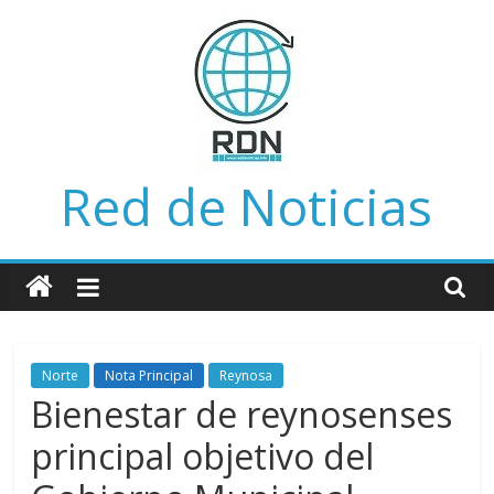
Saltar
al
contenido
Red de Noticias
Norte
Nota Principal
Reynosa
Bienestar de reynosenses
principal objetivo del