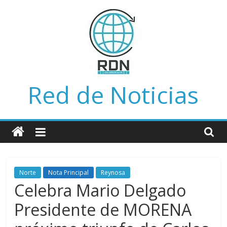
Saltar
al
contenido
Red de Noticias
Norte
Nota Principal
Reynosa
Celebra Mario Delgado
Presidente de MORENA