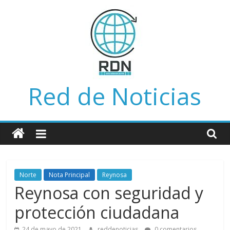
Saltar
al
contenido
Red de Noticias
Norte
Nota Principal
Reynosa
Reynosa con seguridad y
protección ciudadana
24 de mayo de 2021
reddenoticias
0 comentarios