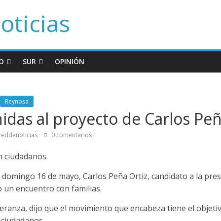
oticias
O
SUR
OPINIÓN
Reynosa
nidas al proyecto de Carlos Peñ
reddenoticias
0 comentarios
n ciudadanos.
domingo 16 de mayo, Carlos Peña Ortiz, candidato a la pres
 un encuentro con familias.
peranza, dijo que el movimiento que encabeza tiene el objetiv
s ciudadanos.