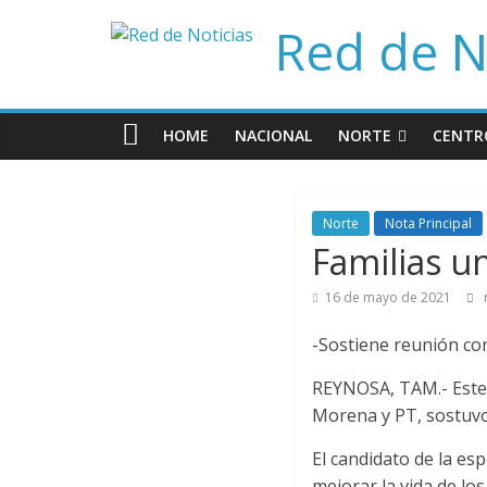
Saltar
Red de N
al
contenido
HOME
NACIONAL
NORTE
CENTR
Norte
Nota Principal
Familias u
16 de mayo de 2021
-Sostiene reunión co
REYNOSA, TAM.- Este 
Morena y PT, sostuvo
El candidato de la es
mejorar la vida de lo