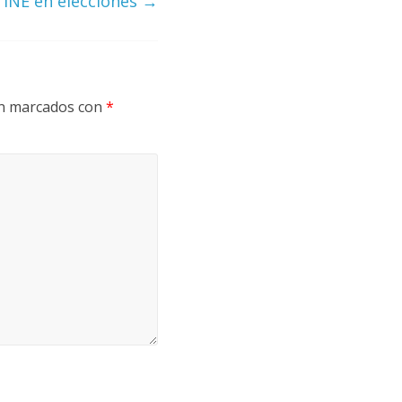
e INE en elecciones
→
án marcados con
*