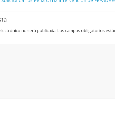
Solicita Carlos Peña Ortiz intervención de FEPADE 
sta
electrónico no será publicada.
Los campos obligatorios est