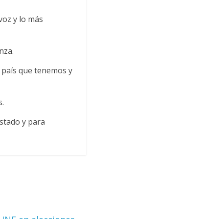
voz y lo más
nza.
l país que tenemos y
s.
estado y para