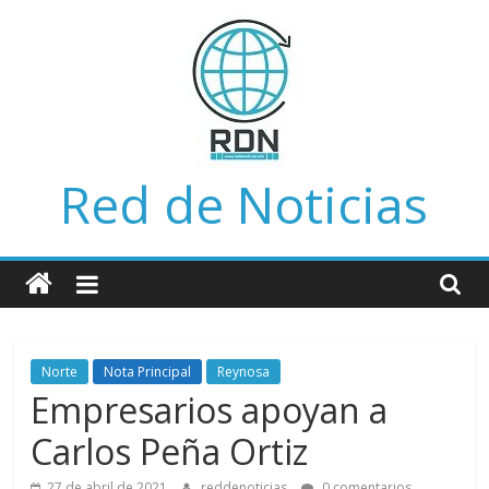
Saltar
al
contenido
Red de Noticias
Norte
Nota Principal
Reynosa
Empresarios apoyan a
Carlos Peña Ortiz
27 de abril de 2021
reddenoticias
0 comentarios